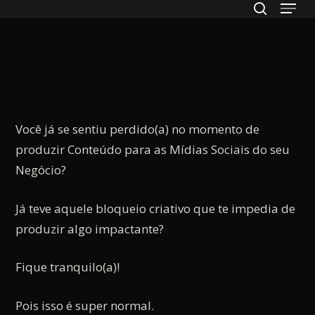
Menu
Skip
to
search
Close
main
Menu
content
Você já se sentiu perdido(a) no momento de
produzir Conteúdo para as Mídias Sociais do seu
Negócio?
Já teve aquele bloqueio criativo que te impedia de
produzir algo impactante?
Fique tranquilo(a)!
Pois isso é super normal.