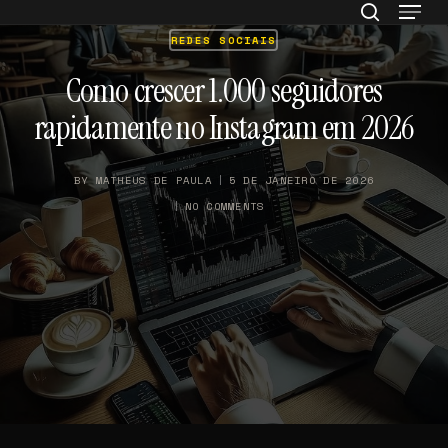
Menu
Skip
to
REDES SOCIAIS
search
Close
main
Como crescer 1.000 seguidores
Menu
content
rapidamente no Instagram em 2026
BY
MATHEUS DE PAULA
5 DE JANEIRO DE 2026
NO COMMENTS